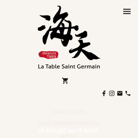
CHERS CLIENTS,
NOUS SERONS FERMÉS DU
Û
27 JUILLET AU 17 AO
T
INCLUS.