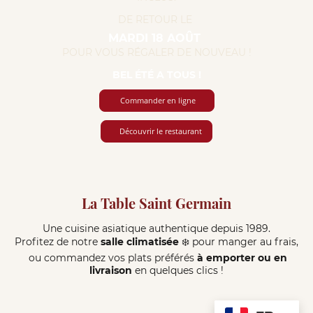
DE RETOUR LE
Û
MARDI 18 AO
T
POUR VOUS RÉGALER DE NOUVEAU !
BEL ÉTÉ A TOUS !
Commander en ligne
Découvrir le restaurant
La Table Saint Germain
Une cuisine asiatique authentique depuis 1989.
Profitez de notre
salle climatisée
❄️ pour manger au frais,
ou commandez vos plats préférés
à emporter ou en
livraison
en quelques clics !